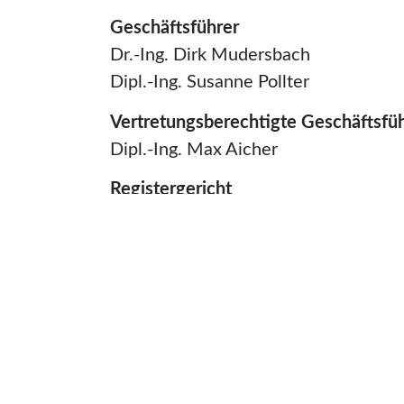
Geschäftsführer
Dr.-Ing. Dirk Mudersbach
Dipl.-Ing. Susanne Pollter
Vertretungsberechtigte Geschäftsfü
Dipl.-Ing. Max Aicher
Registergericht
HRB 8377 Amtsgericht Traunstein
Umsatzsteuer-Identifikationsnr. (US
DE 158315815
BILDQUELLEN