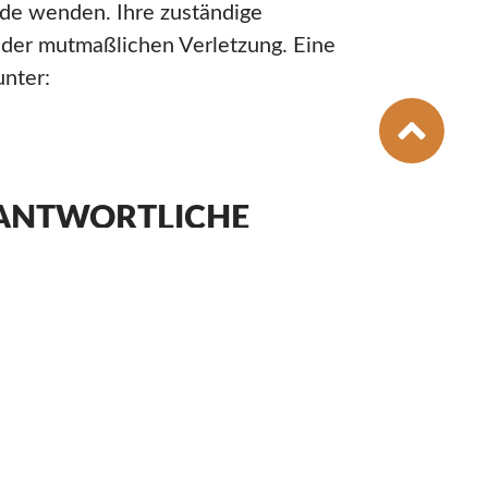
rde wenden. Ihre zuständige
 der mutmaßlichen Verletzung. Eine
unter:
RANTWORTLICHE
rung genannten Zwecken. Eine
indet nicht statt. Wir geben Ihre