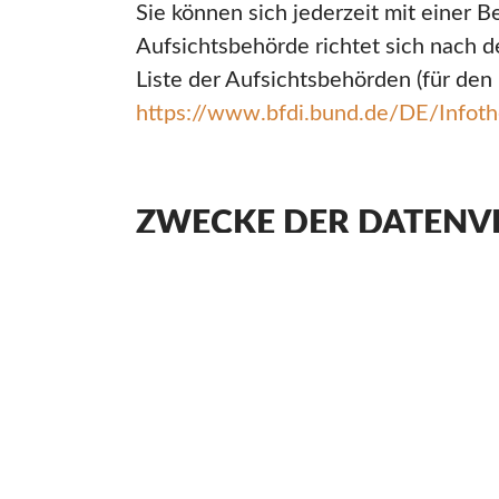
Sie können sich jederzeit mit einer 
Aufsichtsbehörde richtet sich nach 
Liste der Aufsichtsbehörden (für den 
https://www.bfdi.bund.de/DE/Infothe
ZWECKE DER DATENV
STELLE UND DRITTE
Wir verarbeiten Ihre personenbezog
Übermittlung Ihrer persönlichen Date
persönlichen Daten nur an Dritte wei
Sie Ihre ausdrückliche Einwilligu
die Verarbeitung zur Abwicklung e