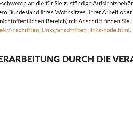
Beschwerde an die für Sie zuständige Aufsichtsbehö
dem Bundesland Ihres Wohnsitzes, Ihrer Arbeit oder
nichtöffentlichen Bereich) mit Anschrift finden Sie 
k/Anschriften_Links/anschriften_links-node.html
.
ERARBEITUNG DURCH DIE VE
enen Daten nur zu den in dieser Datenschutzerklä
n an Dritte zu anderen als den genannten Zwecken f
ter, wenn:
ng dazu erteilt haben,
ines Vertrags mit Ihnen erforderlich ist,